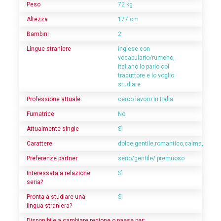
Peso
72 kg
Altezza
177 cm
Bambini
2
Lingue straniere
inglese con
vocabulario/rumeno,
italiano lo parlo col
traduttore e lo voglio
studiare
Professione attuale
cerco lavoro in Italia
Fumatrice
No
Attualmente single
Sì
Carattere
dolce,gentile,romantico,calma,
Preferenze partner
serio/gentile/ premuoso
Interessata a relazione
Sì
seria?
Pronta a studiare una
Sì
lingua straniera?
Disponibile a cambiare regione o paese per: