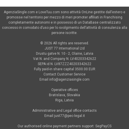
AgenziaSingle.com e LoveTuu.com sono attività OnLine gestite dall’estero e
promosse nel territorio per mezzo di meri promoter affiliati in Franchising
completamente autonomi e in possesso di un DataBase centralizzato
concesso in comodato d’uso per lo svolgimento dell’attività di consulenza alla
persone iscritte.
© 2026 All rights are reserved.
JUST 77 International Ltd
Drustu gatve N. 10 - 2, Olaine, Latvia
Vat N. and Company N. LV40203342622
SEPA id N. LV87ZZZ40203342622
Fully paid-in share capital 3500.00 EUR
Contact Customer Service
Email
info@agenziasingle.com
Operative offices
Bratislava, Slovakia
Riga, Latvia
Administrative and Legal office contacts
Email
just77@pec-legal.it
Our authorised online payment partners support: SegPayCS