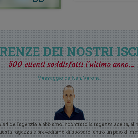
CONTATTI DELLE RAGAZZE disponibi
provenienza, linguaggio, istruzione
OTTERAI IL NUMERO DI CELLULAR
3) ACQUISTO
CONSULENZA PRIVA
4) ASSISTENZA FINO A 12 MESI
per
con loro con WhatsApp, Viber, Skyp
5) VIAGGIO PER SINGLE
se la donna
organizzare un romantico incontr
RENZE DEI NOSTRI ISC
+500 clienti soddisfatti l’ultimo anno…
Messaggio da Ivan, Verona:
tolari dell’agenzia e abbiamo incontrato la ragazza scelta,
uesta ragazza e prevediamo di sposarci entro un paio di mes