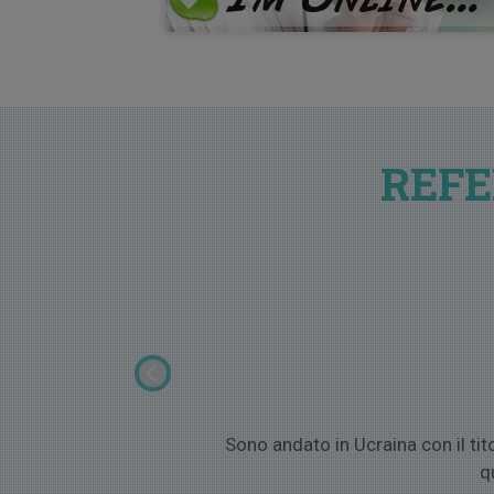
REFE
con la quale abbiamo un
Sono andato in Ucraina con il ti
q