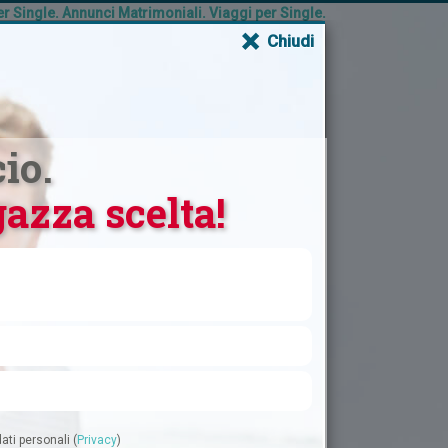
 Single. Annunci Matrimoniali. Viaggi per Single.
×
Chiudi
COSTI
FAQ
AFFILIAZIONE
ISCRIZIONE
ACCEDI
io.
Trova la tua ragazza
azza scelta!
Cerca la tua anima gemella fra le ragazze.
Richiedi un incontro e i suoi contatti.
- QUALSIASI -
Paese
Età da
a
ati personali (
Privacy
)
Woman