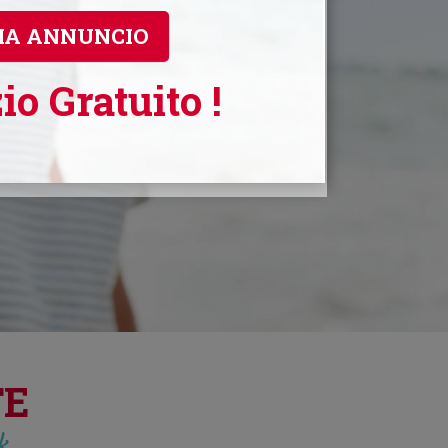
CERCA
code
IA ANNUNCIO
Invia un Messaggio alle Ragazze Iscritte.
Contatta la tua anima gemella con
io Gratuito !
WhatsApp, Viber, Skype, E-mail, SMS o
altre tecnologie.
TE
ck…