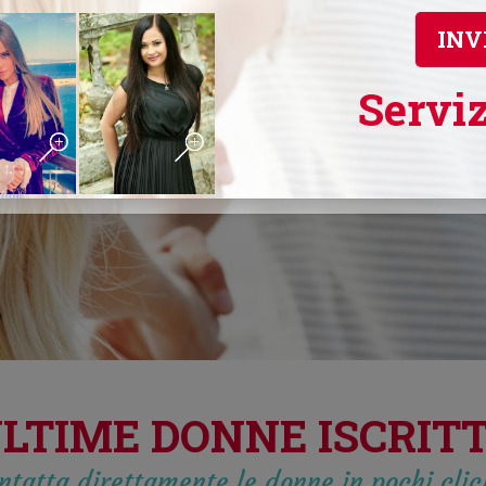
INV
Serviz
LTIME DONNE ISCRIT
ntatta direttamente le donne in pochi cli