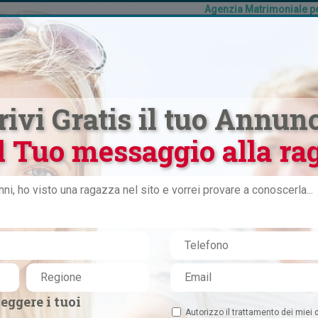
Agenzia Matrimoniale per
E
DONNE
UOMINI
VIAGGI
ISCRIZIONE
rivi Gratis il tuo Annunc
l Tuo messaggio alla rag
ualcosa di serio, reale e
ativo
eggere i tuoi
VIAGGIO SINGLE
Autorizzo il trattamento dei miei d