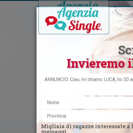
HOM
Sc
Invieremo i
Inizia q
continu
Migliaia di ragazze interessate a l
CERCO DONNA
messaggi...