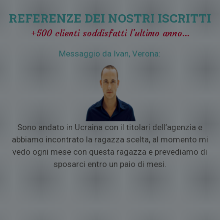
ragazze o per parlare con loro con WhatsApp, Viber, Skype, E-
mail, SMS o altre tecnologie.
REFERENZE DEI NOSTRI ISCRITTI
5) VIAGGIO PER SINGLE
se la donna dei tuoi sogni si trova
+500 clienti soddisfatti l’ultimo anno…
all’estero e vorrai organizzare un romantico incontro nel suo
paese.
Messaggio da Ivan, Verona:
o
Sono andato in Ucraina con il titolari dell’agenzia e
a
abbiamo incontrato la ragazza scelta, al momento mi
vedo ogni mese con questa ragazza e prevediamo di
sposarci entro un paio di mesi.