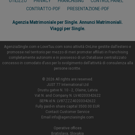
UTILIZZO
PRIVACY
FRANCHISING
CONTROL PANEL
CONTRATTO-PDF
PRESENTAZIONE-PDF
Agenzia Matrimoniale per Single. Annunci Matrimoniali.
Viaggi per Single.
AgenziaSingle.com e LoveTuu.com sono attività OnLine gestite dall’estero e
promosse nel territorio per mezzo di meri promoter affiliati in Franchising
completamente autonomi e in possesso di un DataBase centralizzato
concesso in comodato d’uso per lo svolgimento dell’attività di consulenza alla
persone iscritte.
© 2026 All rights are reserved.
JUST 77 International Ltd
Drustu gatve N. 10 - 2, Olaine, Latvia
Vat N. and Company N. LV40203342622
SEPA id N. LV87ZZZ40203342622
Fully paid-in share capital 3500.00 EUR
Contact Customer Service
Email
info@agenziasingle.com
Operative offices
Bratislava, Slovakia