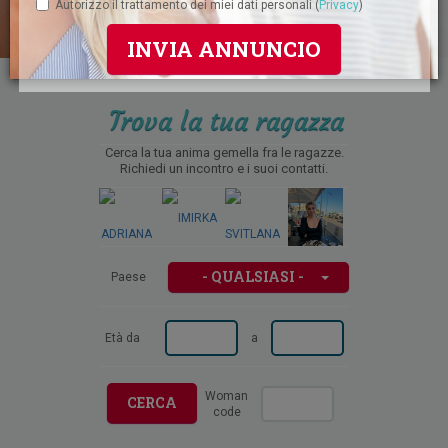
Autorizzo il trattamento dei miei dati personali (
Privacy
)
INVIA ANNUNCIO
Trova la tua ragazza
Cerca la tua anima gemella fra le ragazze.
Richiedi un incontro e i suoi contatti.
- QUALSIASI -
Paese
Età da
a
Woman
CERCA
code