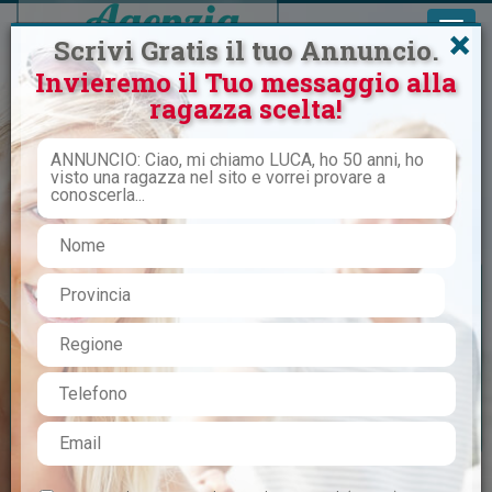
×
Scrivi Gratis il tuo Annuncio.
Invieremo il Tuo messaggio alla
ragazza scelta!
Inizia qualcosa di serio, reale e
continuativo
CERCO DONNA
VIAGGIO SINGLE