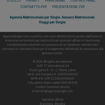
UTILIZZO
PRIVACY
FRANCHISING
CONTROL PANEL
CONTRATTO-PDF
PRESENTAZIONE-PDF
Agenzia Matrimoniale per Single. Annunci Matrimoniali.
Viaggi per Single.
AgenziaSingle.com e LoveTuu.com sono attività OnLine gestite dall’estero e
promosse nel territorio per mezzo di meri promoter affiliati in Franchising
completamente autonomi e in possesso di un DataBase centralizzato
concesso in comodato d’uso per lo svolgimento dell’attività di consulenza alla
persone iscritte.
© 2026 All rights are reserved.
JUST 77 International Ltd
Drustu gatve N. 10 - 2, Olaine, Latvia
Vat N. and Company N. LV40203342622
SEPA id N. LV87ZZZ40203342622
Fully paid-in share capital 3500.00 EUR
Contact Customer Service
Email
info@agenziasingle.com
Operative offices
Bratislava, Slovakia