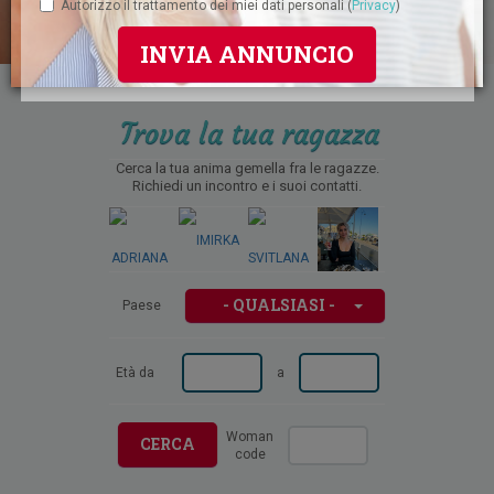
Autorizzo il trattamento dei miei dati personali (
Privacy
)
INVIA ANNUNCIO
Trova la tua ragazza
Cerca la tua anima gemella fra le ragazze.
Richiedi un incontro e i suoi contatti.
- QUALSIASI -
Paese
Età da
a
Woman
CERCA
code