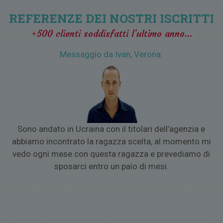
ragazze o per parlare con loro con WhatsApp, Viber, Skype, E-
mail, SMS o altre tecnologie.
REFERENZE DEI NOSTRI ISCRITTI
5) VIAGGIO PER SINGLE
se la donna dei tuoi sogni si trova
+500 clienti soddisfatti l’ultimo anno…
all’estero e vorrai organizzare un romantico incontro nel suo
paese.
Messaggio da Ivan, Verona:
o
Sono andato in Ucraina con il titolari dell’agenzia e
a
abbiamo incontrato la ragazza scelta, al momento mi
vedo ogni mese con questa ragazza e prevediamo di
sposarci entro un paio di mesi.