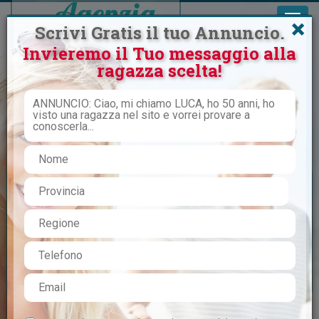
×
Scrivi Gratis il tuo Annuncio.
Invieremo il Tuo messaggio alla
ragazza scelta!
Inizia qualcosa di serio, reale e
continuativo
CERCO DONNA
VIAGGIO SINGLE