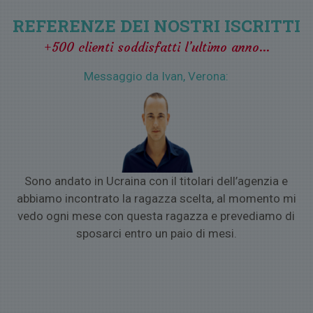
ragazze o per parlare con loro con WhatsApp, Viber, Skype, E-
mail, SMS o altre tecnologie.
REFERENZE DEI NOSTRI ISCRITTI
5) VIAGGIO PER SINGLE
se la donna dei tuoi sogni si trova
+500 clienti soddisfatti l’ultimo anno…
all’estero e vorrai organizzare un romantico incontro nel suo
paese.
Messaggio da Ivan, Verona:
o
Sono andato in Ucraina con il titolari dell’agenzia e
a
abbiamo incontrato la ragazza scelta, al momento mi
vedo ogni mese con questa ragazza e prevediamo di
sposarci entro un paio di mesi.