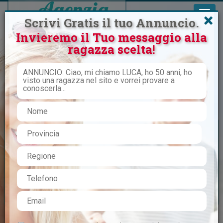
×
Scrivi Gratis il tuo Annuncio.
Invieremo il Tuo messaggio alla
ragazza scelta!
Inizia qualcosa di serio, reale e
continuativo
CERCO DONNA
VIAGGIO SINGLE