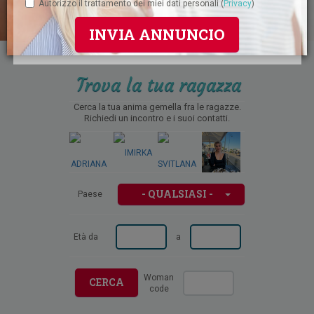
Autorizzo il trattamento dei miei dati personali (
Privacy
)
INVIA ANNUNCIO
Trova la tua ragazza
Cerca la tua anima gemella fra le ragazze.
Richiedi un incontro e i suoi contatti.
- QUALSIASI -
Paese
Età da
a
Woman
CERCA
code