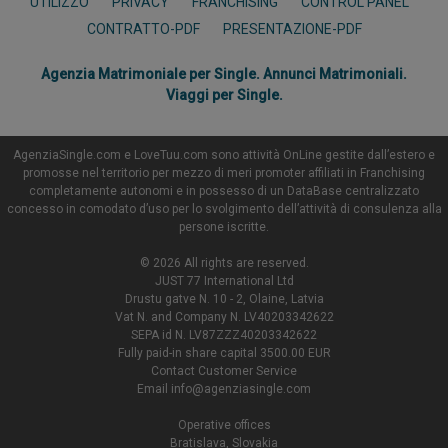
UTILIZZO
PRIVACY
FRANCHISING
CONTROL PANEL
CONTRATTO-PDF
PRESENTAZIONE-PDF
Agenzia Matrimoniale per Single. Annunci Matrimoniali.
Viaggi per Single.
AgenziaSingle.com e LoveTuu.com sono attività OnLine gestite dall’estero e
promosse nel territorio per mezzo di meri promoter affiliati in Franchising
completamente autonomi e in possesso di un DataBase centralizzato
concesso in comodato d’uso per lo svolgimento dell’attività di consulenza alla
persone iscritte.
© 2026 All rights are reserved.
JUST 77 International Ltd
Drustu gatve N. 10 - 2, Olaine, Latvia
Vat N. and Company N. LV40203342622
SEPA id N. LV87ZZZ40203342622
Fully paid-in share capital 3500.00 EUR
Contact Customer Service
Email
info@agenziasingle.com
Operative offices
Bratislava, Slovakia