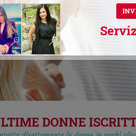
INV
Serviz
LTIME DONNE ISCRIT
ntatta direttamente le donne in pochi cli