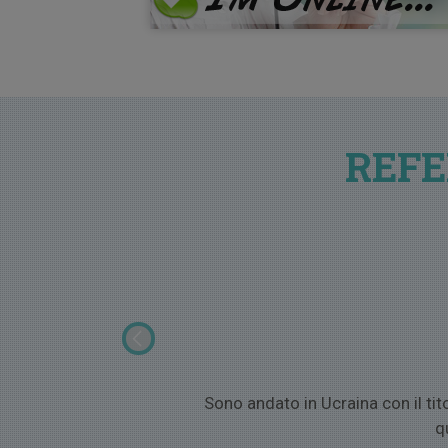
REFE
con la quale abbiamo un
Sono andato in Ucraina con il ti
q