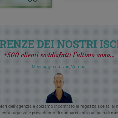
CONTATTI DELLE RAGAZZE disponibi
provenienza, linguaggio, istruzione
OTTERAI IL NUMERO DI CELLULAR
3) ACQUISTO
CONSULENZA PRIVA
4) ASSISTENZA FINO A 12 MESI
per
con loro con WhatsApp, Viber, Skyp
5) VIAGGIO PER SINGLE
se la donna
organizzare un romantico incontr
RENZE DEI NOSTRI ISC
+500 clienti soddisfatti l’ultimo anno…
Messaggio da Ivan, Verona:
tolari dell’agenzia e abbiamo incontrato la ragazza scelta,
uesta ragazza e prevediamo di sposarci entro un paio di mes