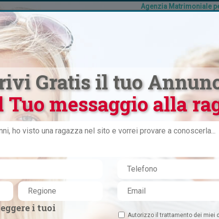
Agenzia Matrimoniale per
E
DONNE
UOMINI
VIAGGI
ISCRIZIONE
rivi Gratis il tuo Annunc
l Tuo messaggio alla rag
ualcosa di serio, reale e
ativo
eggere i tuoi
VIAGGIO SINGLE
Autorizzo il trattamento dei miei d