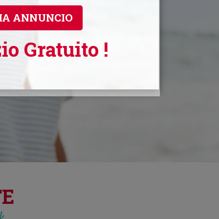
CERCA
code
IA ANNUNCIO
Invia un Messaggio alle Ragazze Iscritte.
Contatta la tua anima gemella con
io Gratuito !
WhatsApp, Viber, Skype, E-mail, SMS o
altre tecnologie.
TE
ck…