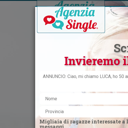
HOM
Sc
Invieremo i
Inizia q
continu
Migliaia di ragazze interessate a l
CERCO DONNA
messaggi...