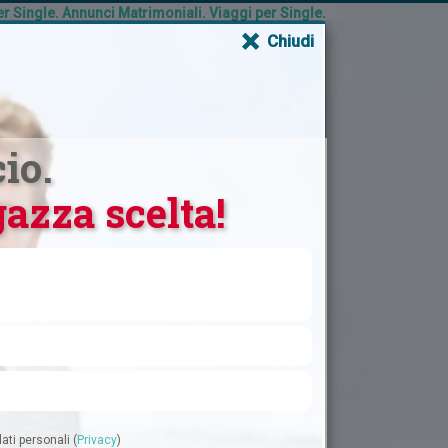
 Single. Annunci Matrimoniali. Viaggi per Single.
×
Chiudi
COSTI
FAQ
AFFILIAZIONE
ISCRIZIONE
ACCEDI
io.
Trova la tua ragazza
azza scelta!
Cerca la tua anima gemella fra le ragazze.
Richiedi un incontro e i suoi contatti.
- QUALSIASI -
Paese
Età da
a
ati personali (
Privacy
)
Woman