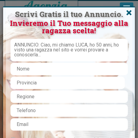
×
Scrivi Gratis il tuo Annuncio.
Invieremo il Tuo messaggio alla
ragazza scelta!
Inizia qualcosa di serio, reale e
continuativo
CERCO DONNA
VIAGGIO SINGLE