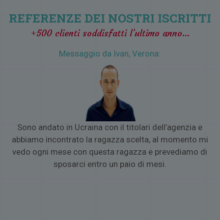
ragazze o per parlare con loro con WhatsApp, Viber, Skype, E-
mail, SMS o altre tecnologie.
REFERENZE DEI NOSTRI ISCRITTI
5) VIAGGIO PER SINGLE
se la donna dei tuoi sogni si trova
+500 clienti soddisfatti l’ultimo anno…
all’estero e vorrai organizzare un romantico incontro nel suo
paese.
Messaggio da Ivan, Verona:
o
Sono andato in Ucraina con il titolari dell’agenzia e
a
abbiamo incontrato la ragazza scelta, al momento mi
vedo ogni mese con questa ragazza e prevediamo di
sposarci entro un paio di mesi.