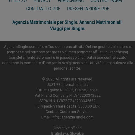
UTILIZZO
PRIVACY
FRANCHISING
CONTROL PANEL
CONTRATTO-PDF
PRESENTAZIONE-PDF
Agenzia Matrimoniale per Single. Annunci Matrimoniali.
Viaggi per Single.
AgenziaSingle.com e LoveTuu.com sono attività OnLine gestite dall’estero e
promosse nel territorio per mezzo di meri promoter affiliati in Franchising
completamente autonomi e in possesso di un DataBase centralizzato
concesso in comodato d’uso per lo svolgimento dell’attività di consulenza alla
persone iscritte.
© 2026 All rights are reserved.
JUST 77 International Ltd
Drustu gatve N. 10 - 2, Olaine, Latvia
Vat N. and Company N. LV40203342622
SEPA id N. LV87ZZZ40203342622
Fully paid-in share capital 3500.00 EUR
Contact Customer Service
Email
info@agenziasingle.com
Operative offices
Bratislava, Slovakia