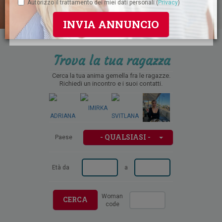
Autorizzo il trattamento dei miei dati personali (
Privacy
)
INVIA ANNUNCIO
Trova la tua ragazza
Cerca la tua anima gemella fra le ragazze.
Richiedi un incontro e i suoi contatti.
- QUALSIASI -
Paese
Età da
a
Woman
CERCA
code